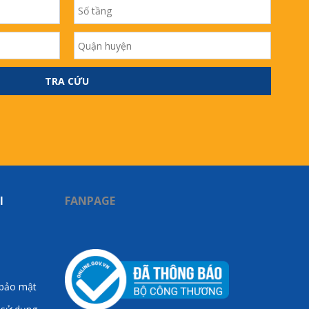
TRA CỨU
I
FANPAGE
 bảo mật