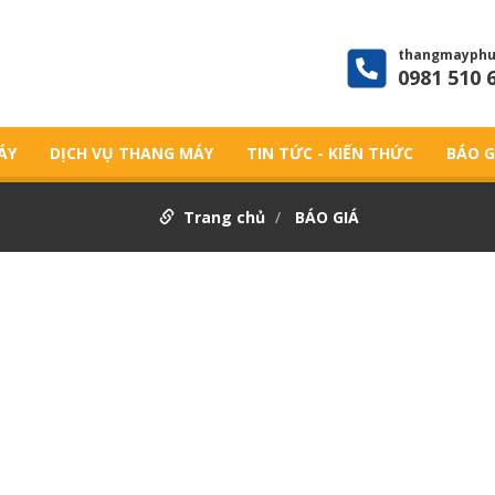
thangmayphu
0981 510 
ÁY
DỊCH VỤ THANG MÁY
TIN TỨC - KIẾN THỨC
BÁO G
Trang chủ
BÁO GIÁ