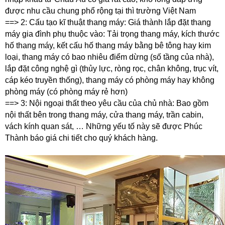
được nhu cầu chung phổ rộng tại thì trường Việt Nam
==> 2: Cấu tạo kĩ thuật thang máy: Giá thành lắp đặt thang
máy gia đình phụ thuộc vào: Tải trọng thang máy, kích thước
hố thang máy, kết cấu hố thang máy bằng bê tông hay kim
loại, thang máy có bao nhiêu điểm dừng (số tầng của nhà),
lắp đặt công nghệ gì (thủy lực, ròng rọc, chân không, trục vít,
cáp kéo truyền thống), thang máy có phòng máy hay không
phòng máy (có phòng máy rẻ hơn)
==> 3: Nội ngoại thất theo yêu cầu của chủ nhà: Bao gồm
nội thất bên trong thang máy, cửa thang máy, trần cabin,
vách kính quan sát, … Những yếu tố này sẽ được Phúc
Thành báo giá chi tiết cho quý khách hàng.