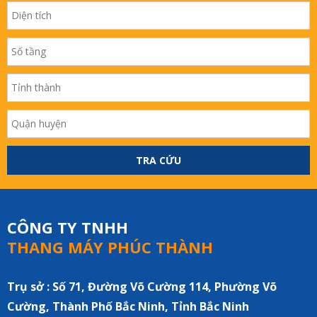
TRA CỨU
CÔNG TY TNHH
THANG MÁY PHÚC THÀNH
Trụ sở : Số 71, Đường Võ Cường 114, Phường Võ
Cường, Thành Phố Bắc Ninh, Tỉnh Bắc Ninh