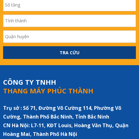
TRA CỨU
CÔNG TY TNHH
THANG MÁY PHÚC THÀNH
Trụ sở : Số 71, Đường Võ Cường 114, Phường Võ
Cường, Thành Phố Bắc Ninh, Tỉnh Bắc Ninh
CN Hà Nội:
L7-11, KĐT Louis, Hoàng Văn Thụ, Quận
Hoàng Mai, Thành Phố Hà Nội