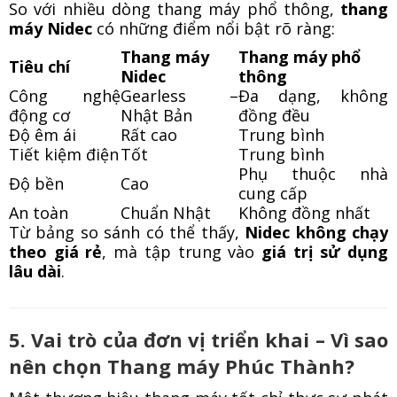
So với nhiều dòng thang máy phổ thông,
thang
máy Nidec
có những điểm nổi bật rõ ràng:
Thang máy
Thang máy phổ
Tiêu chí
Nidec
thông
Công nghệ
Gearless –
Đa dạng, không
động cơ
Nhật Bản
đồng đều
Độ êm ái
Rất cao
Trung bình
Tiết kiệm điện
Tốt
Trung bình
Phụ thuộc nhà
Độ bền
Cao
cung cấp
An toàn
Chuẩn Nhật
Không đồng nhất
Từ bảng so sánh có thể thấy,
Nidec không chạy
theo giá rẻ
, mà tập trung vào
giá trị sử dụng
lâu dài
.
5. Vai trò của đơn vị triển khai – Vì sao
nên chọn Thang máy Phúc Thành?