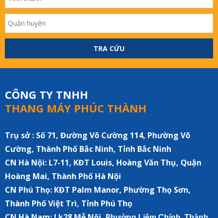
TRA CỨU
CÔNG TY TNHH
THANG MÁY PHÚC THÀNH
Trụ sở : Số 71, Đường Võ Cường 114, Phường Võ
Cường, Thành Phố Bắc Ninh, Tỉnh Bắc Ninh
CN Hà Nội:
L7-11, KĐT Louis, Hoàng Văn Thụ, Quận
Hoàng Mai, Thành Phố Hà Nội
CN Phú Thọ: KĐT Palm Manor, Phường Thọ Sơn,
Thành Phố Việt Trì, Tỉnh Phú Thọ
CN Hà Nam:
Lk28 Mễ Nội, P
hường Liêm Chính, Thành