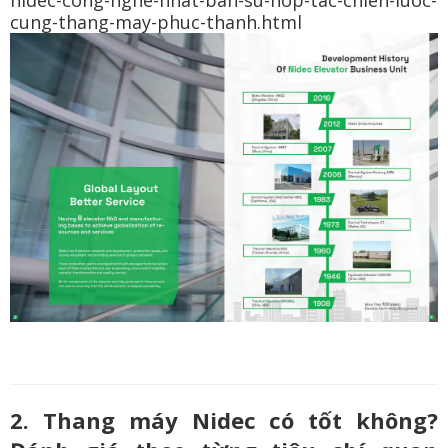
nidec-cong-nghe-nhat-ban-su-hop-tac-chien-luoc-
cung-thang-may-phuc-thanh.html
2. Thang máy Nidec có tốt không?