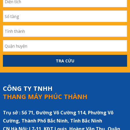
TRA CỨU
CÔNG TY TNHH
THANG MÁY PHÚC THÀNH
Trụ sở : Số 71, Đường Võ Cường 114, Phường Võ
Cường, Thành Phố Bắc Ninh, Tỉnh Bắc Ninh
CN Hà Nội:
L7-11, KĐT Louis, Hoàng Văn Thụ, Quận