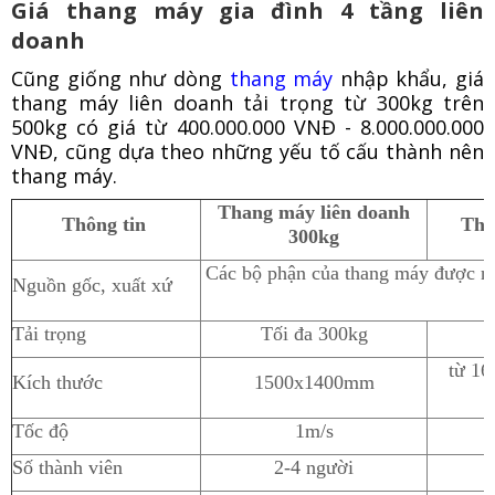
Giá thang máy gia đình 4 tầng liên
doanh
Cũng giống như dòng
thang máy
nhập khẩu, giá
thang máy liên doanh tải trọng từ 300kg trên
500kg có giá từ 400.000.000 VNĐ - 8.000.000.000
VNĐ, cũng dựa theo những yếu tố cấu thành nên
thang máy.
Thang máy liên doanh
Thông tin
Tha
300kg
Các bộ phận của thang máy được nh
Nguồn gốc, xuất xứ
Tải trọng
Tối đa 300kg
từ 1
Kích thước
1500x1400mm
Tốc độ
1m/s
Số thành viên
2-4 người